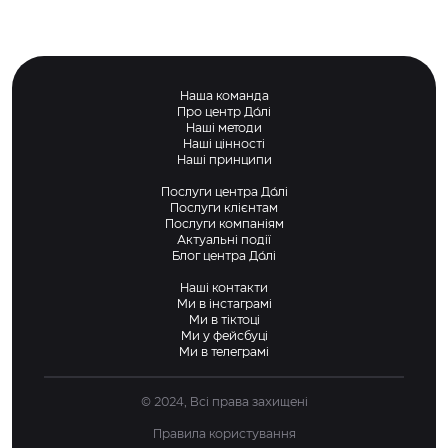
Наша команда
Про центр Дáлі
Наші методи
Наші цінності
Наші принципи
Послуги центра Дáлі
Послуги клієнтам
Послуги компаніям
Актуальні події
Блог центра Дáлі
Наші контакти
Ми в інстаграмі
Ми в тіктоці
Ми у фейсбуці
Ми в телеграмі
© 2024, Всі права захищені
Правила користування