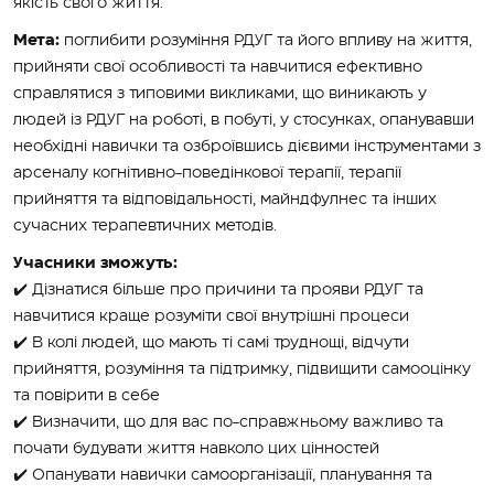
якість свого життя.
Мета:
поглибити розуміння РДУГ та його впливу на життя,
прийняти свої особливості та навчитися ефективно
справлятися з типовими викликами, що виникають у
людей із РДУГ на роботі, в побуті, у стосунках, опанувавши
необхідні навички та озброївшись дієвими інструментами з
арсеналу когнітивно-поведінкової терапії, терапії
прийняття та відповідальності, майндфулнес та інших
сучасних терапевтичних методів.
Учасники зможуть:
✔️ Дізнатися більше про причини та прояви РДУГ та
навчитися краще розуміти свої внутрішні процеси
✔️ В колі людей, що мають ті самі труднощі, відчути
прийняття, розуміння та підтримку, підвищити самооцінку
та повірити в себе
✔️ Визначити, що для вас по-справжньому важливо та
почати будувати життя навколо цих цінностей
✔️ Опанувати навички самоорганізації, планування та