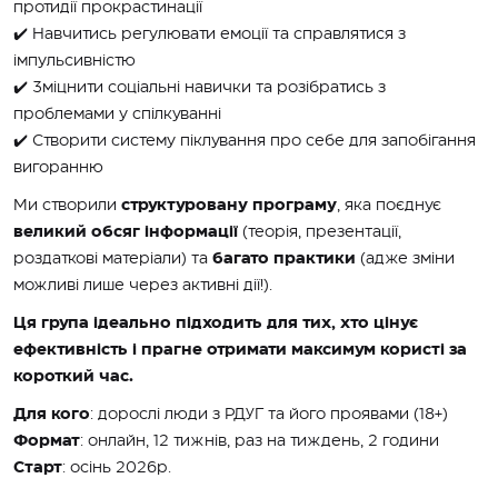
протидії прокрастинації
✔️ Навчитись регулювати емоції та справлятися з
імпульсивністю
✔️ Зміцнити соціальні навички та розібратись з
проблемами у спілкуванні
✔️ Створити систему піклування про себе для запобігання
вигоранню
Ми створили
структуровану програму
, яка поєднує
великий обсяг інформації
(теорія, презентації,
роздаткові матеріали) та
багато практики
(адже зміни
можливі лише через активні дії!).
Ця група ідеально підходить для тих, хто цінує
ефективність і прагне отримати максимум користі за
короткий час.
Для кого
: дорослі люди з РДУГ та його проявами (18+)
Формат
: онлайн, 12 тижнів, раз на тиждень, 2 години
Старт
: осінь 2026р.