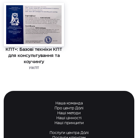
КПТ+: Базові техніки КПТ
для консультування та
коучингу
УІКПТ
Наша команда
Про центр Дáлі
Наші методи
Наші цінності
Наші принципи
Послуги центра Дáлі
Послуги клієнтам