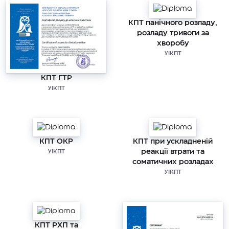
КПТ панічного розладу,
розладу тривоги за
хворобу
УІКПТ
КПТ ГТР
УІКПТ
КПТ ОКР
КПТ при ускладненій
реакції втрати та
УІКПТ
соматичних розладах
УІКПТ
КПТ РХП та