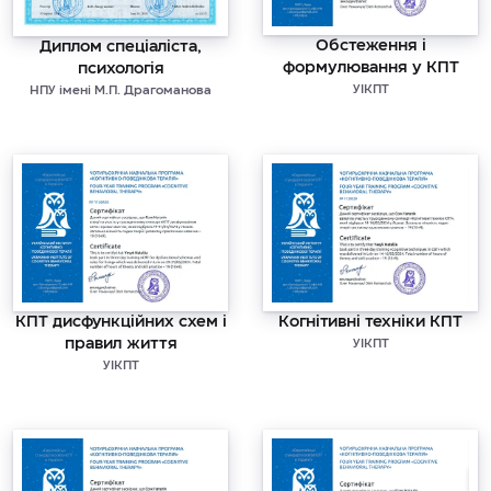
Обстеження і
Диплом спеціаліста,
формулювання у КПТ
психологія
УІКПТ
НПУ імені М.П. Драгоманова
КПТ дисфункційних схем і
Когнітивні техніки КПТ
правил життя
УІКПТ
УІКПТ