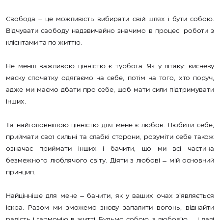
Свобода – це можливість вибирати свій шлях і бути собою.
Відчувати свободу надзвичайно значимо в процесі роботи з
клієнтами та по життю.
Не менш важливою цінністю є турбота. Як у літаку: кисневу
маску спочатку одягаємо на себе, потім на того, хто поруч,
адже ми маємо дбати про себе, щоб мати сили підтримувати
інших.
Та найголовнішою цінністю для мене є любов. Любити себе,
приймати свої сильні та слабкі сторони, розуміти себе також
означає приймати інших і бачити, що ми всі частина
безмежного люблячого світу. Діяти з любові – мій основний
принцип.
Найцінніше для мене – бачити, як у ваших очах з’являється
іскра. Разом ми зможемо знову запалити вогонь, віднайти
радість і гармонію в житті. Будьмо собою, з любов’ю, – і далі