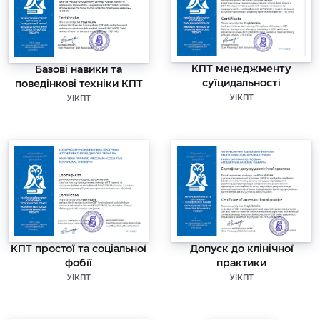
КПТ менеджменту
Базові навики та
суїцидальності
поведінкові техніки КПТ
УІКПТ
УІКПТ
КПТ простої та соціальної
Допуск до клінічної
фобії
практики
УІКПТ
УІКПТ