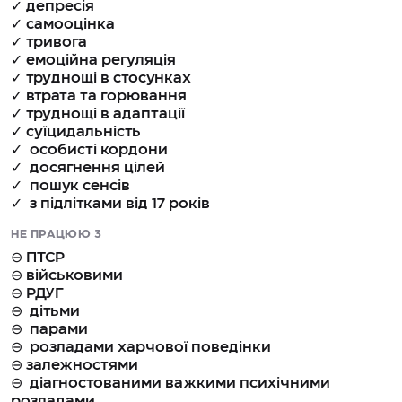
✓ депресія
✓ самооцінка
✓ тривога
✓ емоційна регуляція
✓ труднощі в стосунках
✓ втрата та горювання
✓ труднощі в адаптації
✓ суїцидальність
✓ особисті кордони
✓ досягнення цілей
✓ пошук сенсів
✓ з підлітками від 17 років
НЕ ПРАЦЮЮ З
⊖ ПТСР
⊖ військовими
⊖ РДУГ
⊖ дітьми
⊖ парами
⊖ розладами харчової поведінки
⊖ залежностями
⊖ діагностованими важкими психічними
розладами