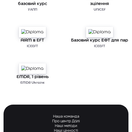
базовий курс
зцілення
УАПП
UNICEF
AIRM в EFT
Базовий курс ЕФТ для пар
ICEEFT
ICEEFT
EMDR, 1 рівень
EMDR Ukraine
Наша команда
Про центр Дáлі
Наші методи
Наші цінності