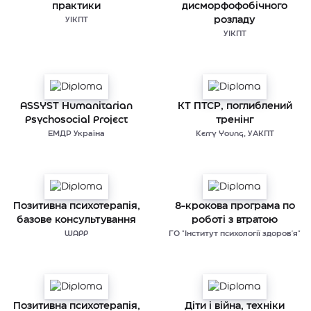
практики
дисморфофобічного
розладу
УІКПТ
УІКПТ
ASSYST Humanitarian
КТ ПТСР, поглиблений
Psychosocial Project
тренінг
ЕМДР Україна
Kerry Young, УАКПТ
Позитивна психотерапія,
8-крокова програма по
базове консультування
роботі з втратою
WAPP
ГО "Інститут психології здоров'я"
Позитивна психотерапія,
Діти і війна, техніки