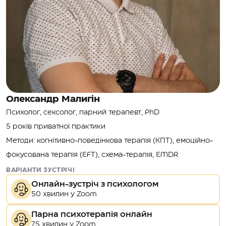
Олександр Малигін
Психолог, сексолог, парний терапевт, PhD
5 років приватної практики
Методи: когнітивно-поведінкова терапія (КПТ), емоційно-
фокусована терапія (EFT), схема-терапія, EMDR
ВАРІАНТИ ЗУСТРІЧІ
Онлайн-зустріч з психологом
50 хвилин у Zoom
Парна психотерапія онлайн
75 хвилин у Zoom