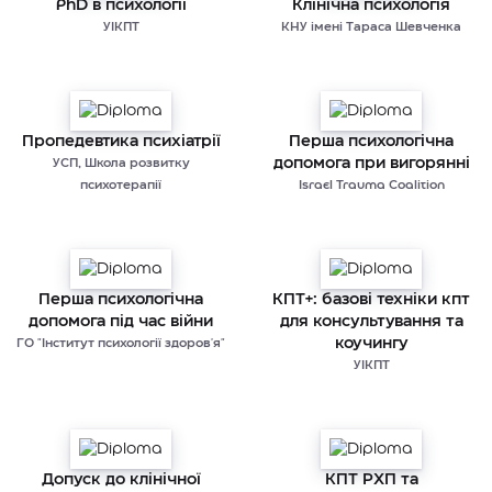
PhD в психології
Клінічна психологія
УІКПТ
КНУ імені Тараса Шевченка
Пропедевтика психіатрії
Перша психологічна
допомога при вигорянні
УСП, Школа розвитку
психотерапії
Israel Trauma Coalition
Перша психологічна
КПТ+: базові техніки кпт
допомога під час війни
для консультування та
коучингу
ГО "Інститут психології здоров'я"
УІКПТ
Допуск до клінічної
КПТ РХП та