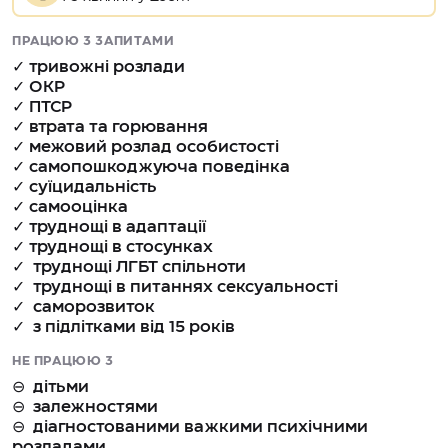
ПРАЦЮЮ З ЗАПИТАМИ
✓ тривожні розлади
✓ ОКР
✓ ПТСР
✓ втрата та горювання
✓ межовий розлад особистості
✓ самопошкоджуюча поведінка
✓ суїцидальність
✓ самооцінка
✓ труднощі в адаптації
✓ труднощі в стосунках
✓ труднощі ЛГБТ спільноти
✓ труднощі в питаннях сексуальності
✓ саморозвиток
✓ з підлітками від 15 років
НЕ ПРАЦЮЮ З
⊖ дітьми
⊖ залежностями
⊖ діагностованими важкими психічними
розладами