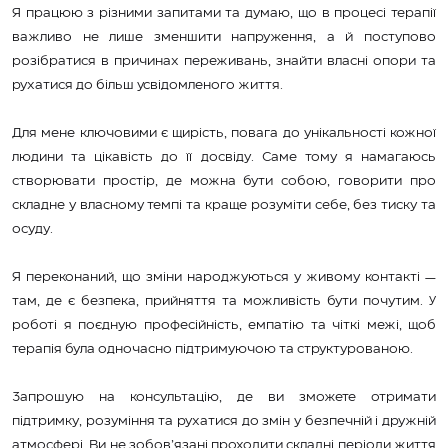
Я працюю з різними запитами та думаю, що в процесі терапії
важливо не лише зменшити напруження, а й поступово
розібратися в причинах переживань, знайти власні опори та
рухатися до більш усвідомленого життя.
Для мене ключовими є щирість, повага до унікальності кожної
людини та цікавість до її досвіду. Саме тому я намагаюсь
створювати простір, де можна бути собою, говорити про
складне у власному темпі та краще розуміти себе, без тиску та
осуду.
Я переконаний, що зміни народжуються у живому контакті —
там, де є безпека, прийняття та можливість бути почутим. У
роботі я поєдную професійність, емпатію та чіткі межі, щоб
терапія була одночасно підтримуючою та структурованою.
Запрошую на консультацію, де ви зможете отримати
підтримку, розуміння та рухатися до змін у безпечній і дружній
атмосфері. Ви не зобов’язані проходити складні періоди життя