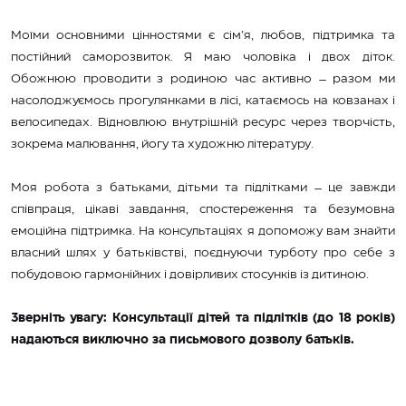
Моїми основними цінностями є сім’я, любов, підтримка та
постійний саморозвиток. Я маю чоловіка і двох діток.
Обожнюю проводити з родиною час активно – разом ми
насолоджуємось прогулянками в лісі, катаємось на ковзанах і
велосипедах. Відновлюю внутрішній ресурс через творчість,
зокрема малювання, йогу та художню літературу.
Моя робота з батьками, дітьми та підлітками – це завжди
співпраця, цікаві завдання, спостереження та безумовна
емоційна підтримка. На консультаціях я допоможу вам знайти
власний шлях у батьківстві, поєднуючи турботу про себе з
побудовою гармонійних і довірливих стосунків із дитиною.
Зверніть увагу: Консультації дітей та підлітків (до 18 років)
надаються виключно за письмового дозволу батьків.