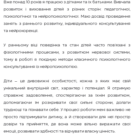
Вже понад 10 років я працюю з дітками та їх батьками. Вивчала
розвиток і виховання дітей з різних сторін: педагогічної,
психологічної та нейропсихологічної. Маю досвід проведення
занять з раннього розвитку, індивідуального консультування
та нейрокорекції.
У ранньому віці поведінка та стан дітей часто пов'язані з
фізіологічними процесами, з розвитком нервової системи,
тому в роботі я поєдную методи класичного психологічного
консультування із нейропсихологією.
Діти – це дивовижні особистості, кожна з яких має свій
унікальний внутрішній світ, характер і потенціал. Я отримую
справжнє задоволення, спостерігаючи за їхнім розвитком,
допомагаючи їм розкривати свої сильні сторони, долати
труднощі та пізнавати себе. У процесі роботи мені важливо не
просто підтримувати дитину, а й створювати для неї простір
довіри та прийняття, де вона може вільно виражати свої
емоції, розвивати здібності та відчувати власну цінність.