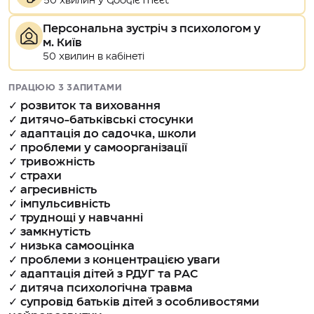
50 хвилин у Google Meet
Персональна зустріч з психологом у
м. Київ
50 хвилин в кабінеті
ПРАЦЮЮ З ЗАПИТАМИ
✓ розвиток та виховання
✓ дитячо-батьківські стосунки
✓ адаптація до садочка, школи
✓ проблеми у самоорганізації
✓ тривожність
✓ страхи
✓ агресивність
✓ імпульсивність
✓ труднощі у навчанні
✓ замкнутість
✓ низька самооцінка
✓ проблеми з концентрацією уваги
✓ адаптація дітей з РДУГ та РАС
✓ дитяча психологічна травма
✓ супровід батьків дітей з особливостями