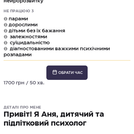
нейророзвитку
НЕ ПРАЦЮЮ З
⊖ парами
⊖ дорослими
⊖ дітьми без їх бажання
⊖ залежностями
⊖ суїцидальністю
⊖ діагностованими важкими психічними
розладами
ОБРАТИ ЧАС
1700 грн / 50 хв.
ДЕТАЛІ ПРО МЕНЕ
Привіт! Я Аня, дитячий та
підлітковий психолог